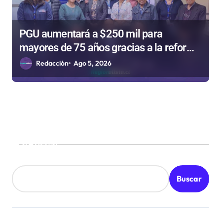
PGU aumentará a $250 mil para
mayores de 75 años gracias a la reforma
aprobada el 2025
Redacción
Ago 5, 2026
Buscar
Buscar