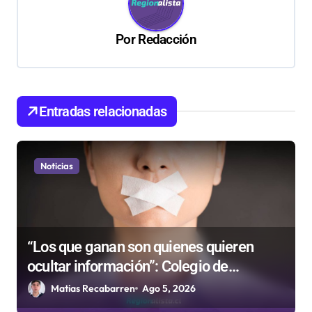
c
i
Por
Redacción
ó
n
d
Entradas relacionadas
e
e
n
Noticias
t
r
a
“Los que ganan son quienes quieren
d
ocultar información”: Colegio de
a
Periodistas cuestiona la “Ley Mordaza
Matias Recabarren
Ago 5, 2026
s
2.0”