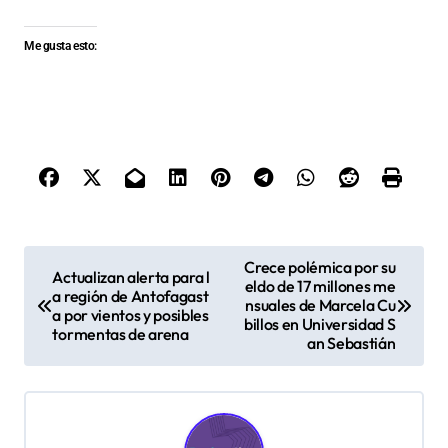
Me gusta esto:
N
Crece polémica por su
Actualizan alerta para l
eldo de 17 millones me
a
a región de Antofagast
nsuales de Marcela Cu
a por vientos y posibles
v
billos en Universidad S
tormentas de arena
an Sebastián
e
g
a