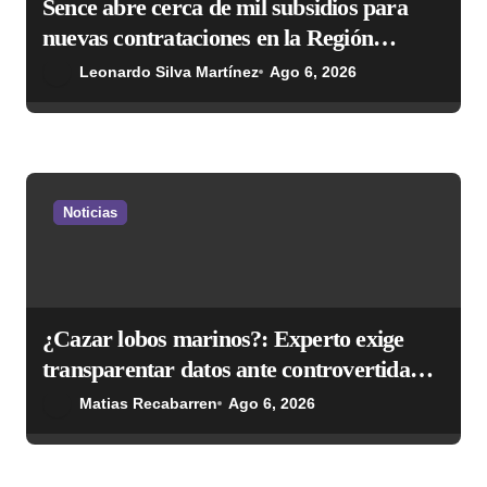
d
Sence abre cerca de mil subsidios para
nuevas contrataciones en la Región
a
Antofagasta
Leonardo Silva Martínez
Ago 6, 2026
s
Noticias
¿Cazar lobos marinos?: Experto exige
transparentar datos ante controvertida
medida que evalúa el Gobierno
Matias Recabarren
Ago 6, 2026