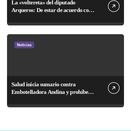
La «voltereta» del diputado
Arqueros: De estar de acuerdo con
privatizar Codelco a defender una
empresa 100% estatal
Noticias
Salud inicia sumario contra
Embotelladora Andina y prohíbe
uso de caldera por graves riesgos
laborales