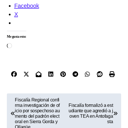
Facebook
X
Me gusta esto:
Cargando...
N
Fiscalía Regional confi
rma investigación de of
Fiscalía formalizó a est
a
icio por sospechoso au
udiante que agredió a j
v
mento del padrón elect
oven TEA en Antofaga
oral en Sierra Gorda y
sta
e
Ollagüe