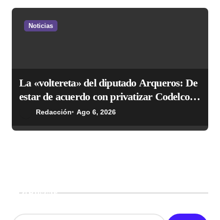
Noticias
La «voltereta» del diputado Arqueros: De
estar de acuerdo con privatizar Codelco a
defender una empresa 100% estatal
Redacción
Ago 6, 2026
Buscar