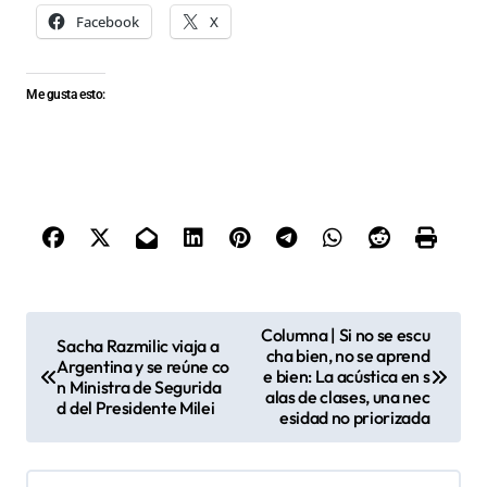
Facebook
X
Me gusta esto:
N
Columna | Si no se escu
Sacha Razmilic viaja a
cha bien, no se aprend
a
Argentina y se reúne co
e bien: La acústica en s
n Ministra de Segurida
v
alas de clases, una nec
d del Presidente Milei
esidad no priorizada
e
g