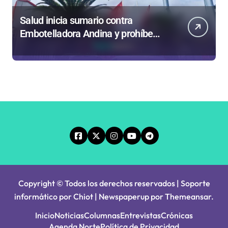
Salud inicia sumario contra
Embotelladora Andina y prohíbe
uso de caldera por graves riesgos
laborales
Copyright © Todos los derechos reservados | Soporte
informático por Chiot
|
Newspaperup
por
Themeansar
.
Inicio
Noticias
Columnas
Entrevistas
Crónicas
Agenda Norte
Política de Privacidad