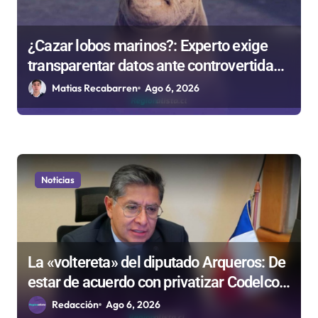
¿Cazar lobos marinos?: Experto exige
transparentar datos ante controvertida
medida que evalúa el Gobierno
Matias Recabarren
Ago 6, 2026
Noticias
La «voltereta» del diputado Arqueros: De
estar de acuerdo con privatizar Codelco a
defender una empresa 100% estatal
Redacción
Ago 6, 2026