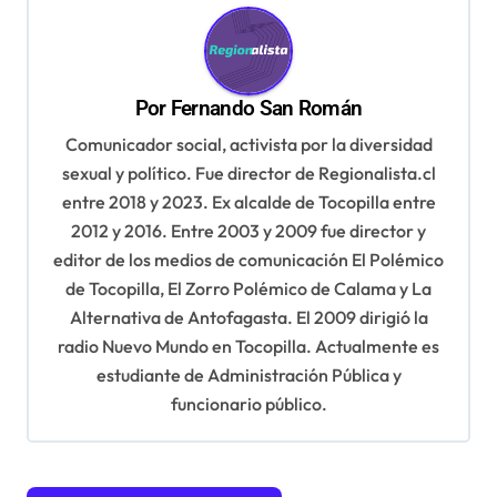
a
c
i
Por
Fernando San Román
ó
Comunicador social, activista por la diversidad
n
sexual y político. Fue director de Regionalista.cl
d
entre 2018 y 2023. Ex alcalde de Tocopilla entre
2012 y 2016. Entre 2003 y 2009 fue director y
e
editor de los medios de comunicación El Polémico
e
de Tocopilla, El Zorro Polémico de Calama y La
n
Alternativa de Antofagasta. El 2009 dirigió la
t
radio Nuevo Mundo en Tocopilla. Actualmente es
estudiante de Administración Pública y
r
funcionario público.
a
d
a