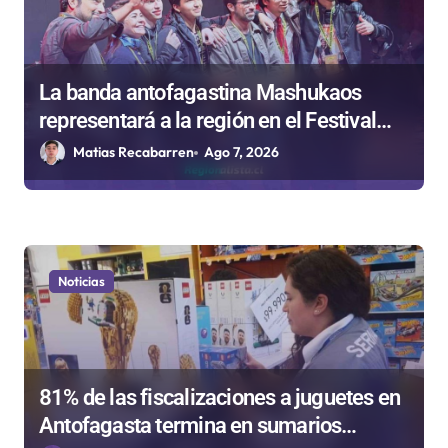
La banda antofagastina Mashukaos
representará a la región en el Festival
Rockódromo de Valparaíso
Matias Recabarren
Ago 7, 2026
Noticias
81% de las fiscalizaciones a juguetes en
Antofagasta termina en sumarios