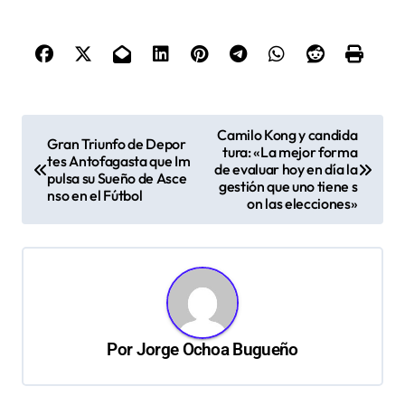
N
Camilo Kong y candida
Gran Triunfo de Depor
tura: «La mejor forma
a
tes Antofagasta que Im
de evaluar hoy en día la
pulsa su Sueño de Asce
v
gestión que uno tiene s
nso en el Fútbol
on las elecciones»
e
g
a
c
i
Por
Jorge Ochoa Bugueño
ó
n