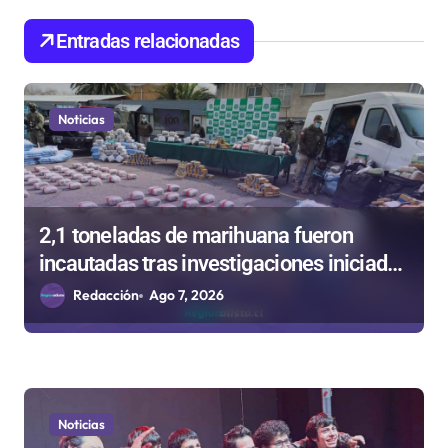
d
Entradas relacionadas
e
e
n
Noticias
t
r
a
2,1 toneladas de marihuana fueron
d
incautadas tras investigaciones iniciadas
a
en Antofagasta
Redacción
Ago 7, 2026
s
Noticias