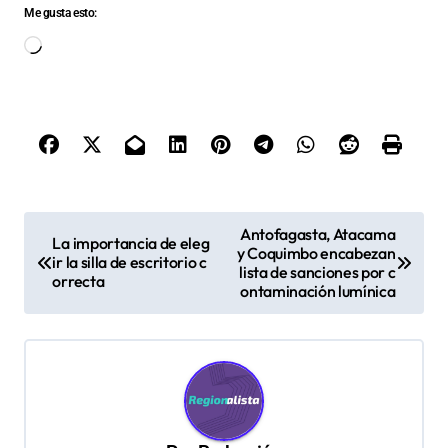
Me gusta esto:
Cargando...
N
Antofagasta, Atacama
La importancia de eleg
y Coquimbo encabezan
a
ir la silla de escritorio c
lista de sanciones por c
orrecta
v
ontaminación lumínica
e
g
a
c