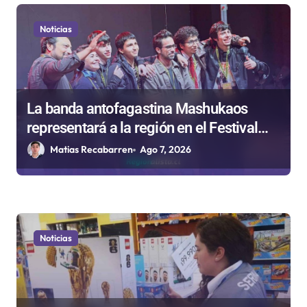
Noticias
La banda antofagastina Mashukaos
representará a la región en el Festival
Rockódromo de Valparaíso
Matias Recabarren
Ago 7, 2026
Noticias