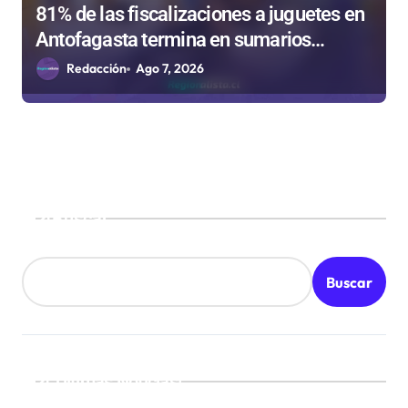
81% de las fiscalizaciones a juguetes en
Antofagasta termina en sumarios
sanitarios
Redacción
Ago 7, 2026
Buscar
Buscar
¡Ultimas Noticias!