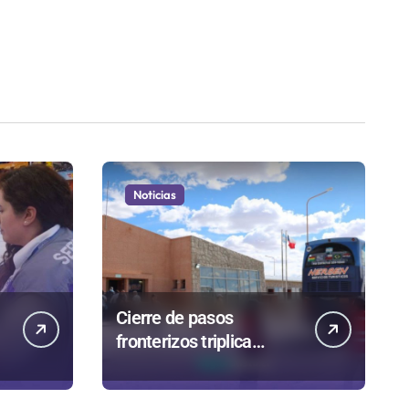
Noticias
Cierre de pasos
fronterizos triplica
autorizaciones para
n
importar carnes por