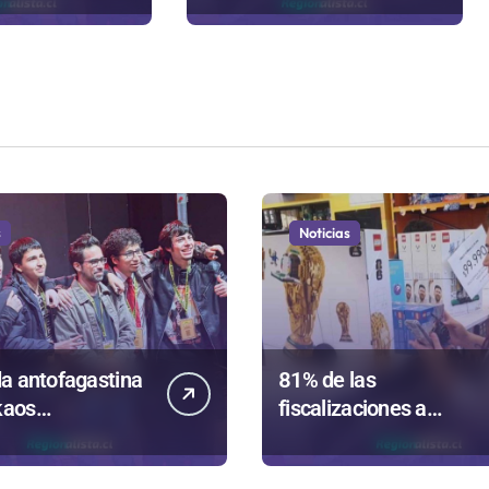
termina en sumarios
o de
sanitarios
s
Noticias
a antofagastina
81% de las
kaos
fiscalizaciones a
ntará a la región
juguetes en
Antofagasta termina e