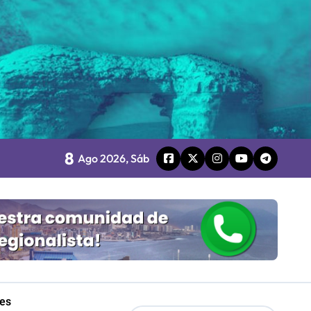
o
8
board
Ago 2026, Sáb
 Gobierno
mpresa 100% estatal
les
les