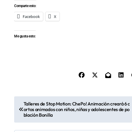
Comparte esto:
Facebook
X
Me gusta esto:
N
Talleres de Stop Motion: ChePo! Animación creará 6 c
ortos animados con niños, niñas y adolescentes de po
a
blación Bonilla
v