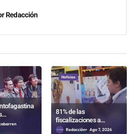
or
Redacción
Noticias
ntofagastina
81% de las
s
fiscalizaciones a
á a la región
cabarren
juguetes en Antofagasta
Redacción
Ago 7, 2026