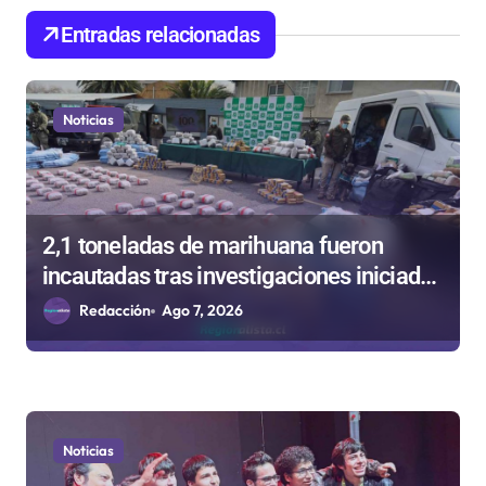
d
Entradas relacionadas
e
e
n
Noticias
t
r
a
2,1 toneladas de marihuana fueron
d
incautadas tras investigaciones iniciadas
a
en Antofagasta
Redacción
Ago 7, 2026
s
Noticias