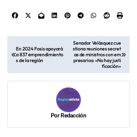
N
Senador Velásquez cue
En 2024 Fosis apoyará
stiona reuniones secret
a
a 837 emprendimiento
as de ministros con em
v
s de la región
presarios: «No hay justi
ficación»
e
g
a
c
i
Por
Redacción
ó
n