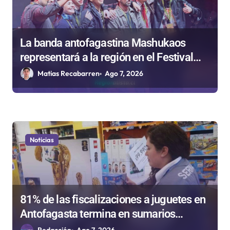
La banda antofagastina Mashukaos
representará a la región en el Festival
Rockódromo de Valparaíso
Matias Recabarren
Ago 7, 2026
Noticias
81% de las fiscalizaciones a juguetes en
Antofagasta termina en sumarios
sanitarios