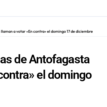
ión de “Kuy Kuy” para celebrar el Día del Niño
res de 75 años gracias a la reforma aprobada el 2025
n su entrenamiento para enfrentar emergencias complejas
 llaman a votar «En contra» el domingo 17 de diciembre
ara nuevas contrataciones en la Región Antofagasta
ias de Antofagasta
 contra» el domingo