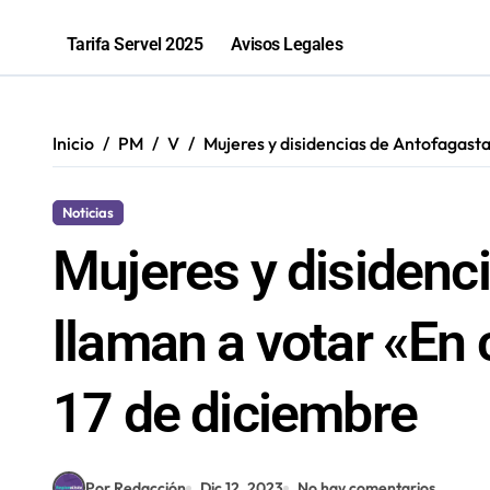
Parque El Loa recibirá una nueva edic
Tarifa Servel 2025
Avisos Legales
PGU aumentará a $250 mil para mayo
Bomberos de Mejillones fortalecerá
Inicio
PM
V
Mujeres y disidencias de Antofagasta
Sence abre cerca de mil subsidios p
Noticias
Mujeres y disidenc
llaman a votar «En
17 de diciembre
Por Redacción
Dic 12, 2023
No hay comentarios