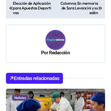
N
Elección de Aplicación
Columna: En memoria
para Apuestas Deporti
de Sara Levancini y su
a
vas
edén
v
e
g
a
c
Por
Redacción
i
ó
n
Entradas relacionadas
d
e
Noticias
e
n