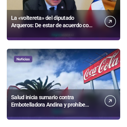
La «voltereta» del diputado
Arqueros: De estar de acuerdo con
privatizar Codelco a defender una
empresa 100% estatal
Noticias
Salud inicia sumario contra
Embotelladora Andina y prohíbe
uso de caldera por graves riesgos
laborales