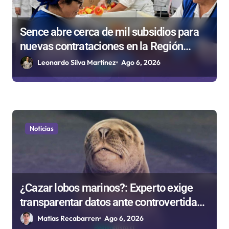
t
r
Sence abre cerca de mil subsidios para
a
nuevas contrataciones en la Región
d
Antofagasta
Leonardo Silva Martínez
Ago 6, 2026
a
s
Noticias
¿Cazar lobos marinos?: Experto exige
transparentar datos ante controvertida
medida que evalúa el Gobierno
Matias Recabarren
Ago 6, 2026