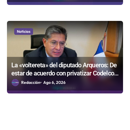
Noticias
La «voltereta» del diputado Arqueros: De
estar de acuerdo con privatizar Codelco a
defender una empresa 100% estatal
Redacción
Ago 6, 2026