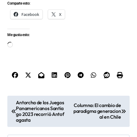
Comparte esto:
Facebook
X
Me gusta esto:
Cargando...
N
Antorcha de los Juegos
Columna: El cambio de
Panamericanos Santia
a
paradigma generacion
go 2023 recorrió Antof
al en Chile
v
agasta
e