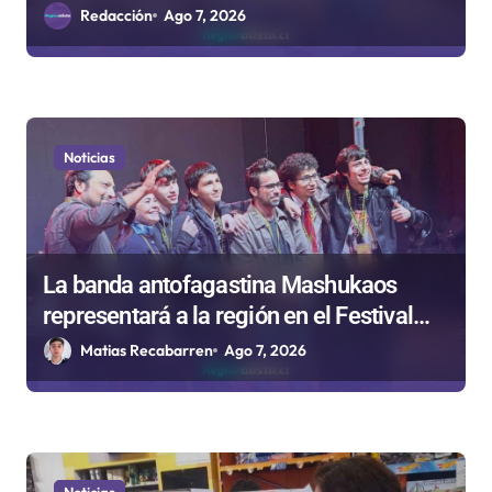
en Antofagasta
Redacción
Ago 7, 2026
a
s
Noticias
La banda antofagastina Mashukaos
representará a la región en el Festival
Rockódromo de Valparaíso
Matias Recabarren
Ago 7, 2026
Noticias