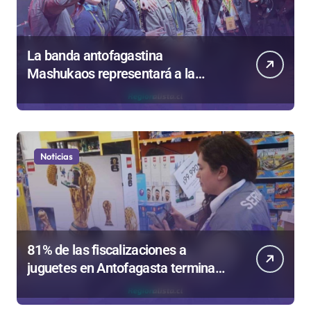
La banda antofagastina
Mashukaos representará a la
región en el Festival Rockódromo
de Valparaíso
Noticias
81% de las fiscalizaciones a
juguetes en Antofagasta termina
en sumarios sanitarios