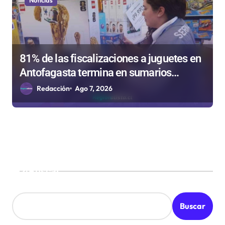
81% de las fiscalizaciones a juguetes en
Antofagasta termina en sumarios
sanitarios
Redacción
Ago 7, 2026
Buscar
Buscar