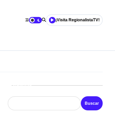
¡Visita RegionalistaTV!
Buscar
Buscar