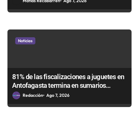
Matias Recabarren
Ago 7, 2026
Noticias
81% de las fiscalizaciones a juguetes en
Antofagasta termina en sumarios
sanitarios
Redacción
Ago 7, 2026