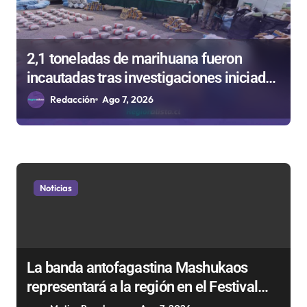
t
r
a
2,1 toneladas de marihuana fueron
d
incautadas tras investigaciones iniciadas
a
en Antofagasta
Redacción
Ago 7, 2026
s
Noticias
La banda antofagastina Mashukaos
representará a la región en el Festival
Rockódromo de Valparaíso