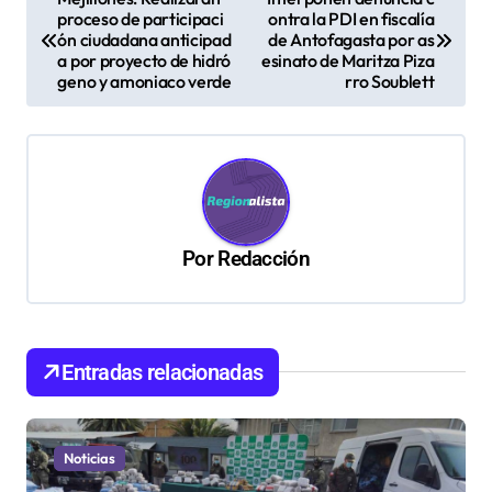
proceso de participaci
ontra la PDI en fiscalía
a
ón ciudadana anticipad
de Antofagasta por as
v
a por proyecto de hidró
esinato de Maritza Piza
geno y amoniaco verde
rro Soublett
e
g
a
c
i
Por
Redacción
ó
n
d
Entradas relacionadas
e
e
n
Noticias