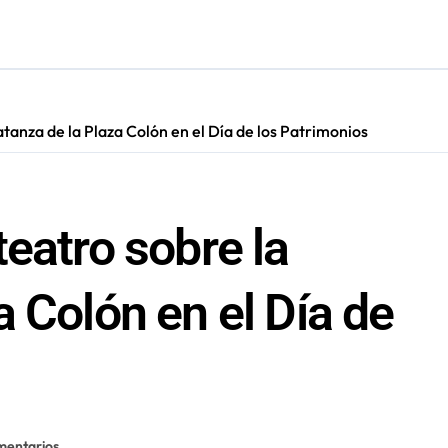
ión de “Kuy Kuy” para celebrar el Día del Niño
res de 75 años gracias a la reforma aprobada el 2025
n su entrenamiento para enfrentar emergencias complejas
tanza de la Plaza Colón en el Día de los Patrimonios
ara nuevas contrataciones en la Región Antofagasta
eatro sobre la
 Colón en el Día de
mentarios