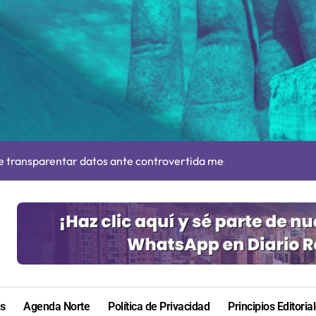
n su entrenamiento para enfrentar emergencias complejas
ara nuevas contrataciones en la Región Antofagasta
e transparentar datos ante controvertida medida que evalúa el
s: De estar de acuerdo con privatizar Codelco a defender una e
adora Andina y prohíbe uso de caldera por graves riesgos labora
irmado como refuerzo estrella de Unión Española
más de 60 personas en San Pedro de Atacama
cultar información”: Colegio de Periodistas cuestiona la “Ley 
as
Agenda Norte
Política de Privacidad
Principios Editoria