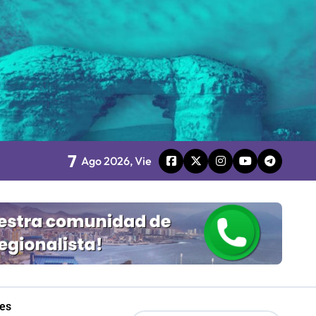
7
 Gobierno
Ago 2026, Vie
mpresa 100% estatal
les
Mordaza 2.0”
les