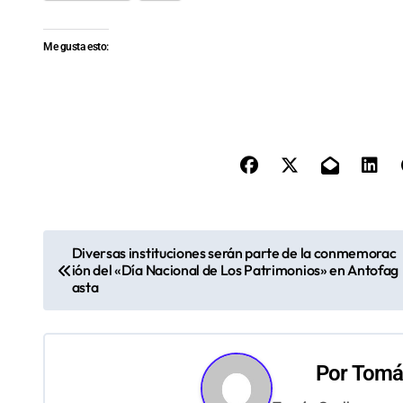
Me gusta esto:
N
Diversas instituciones serán parte de la conmemorac
ión del «Día Nacional de Los Patrimonios» en Antofag
a
asta
v
e
Por
Tomás
g