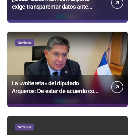
exige transparentar datos ante
controvertida medida que evalúa el
Gobierno
Noticias
La «voltereta» del diputado
Arqueros: De estar de acuerdo con
privatizar Codelco a defender una
empresa 100% estatal
Noticias