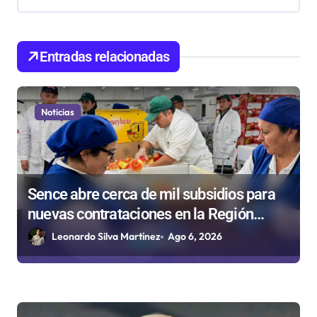
n
d
Entradas relacionadas
e
e
n
Noticias
t
r
a
Sence abre cerca de mil subsidios para
d
nuevas contrataciones en la Región
a
Antofagasta
Leonardo Silva Martínez
Ago 6, 2026
s