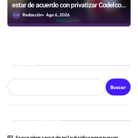
estar de acuerdo con privatizar Codelco a
defender una empresa 100% estatal
Redacción
Ago 6, 2026
Buscar
Buscar
¡Ultimas Noticias!
Sence abre cerca de mil subsidios para nuevas