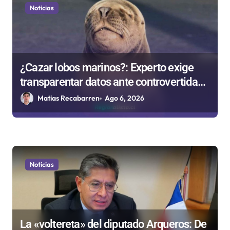
Noticias
¿Cazar lobos marinos?: Experto exige
transparentar datos ante controvertida
medida que evalúa el Gobierno
Matias Recabarren
Ago 6, 2026
Noticias
La «voltereta» del diputado Arqueros: De