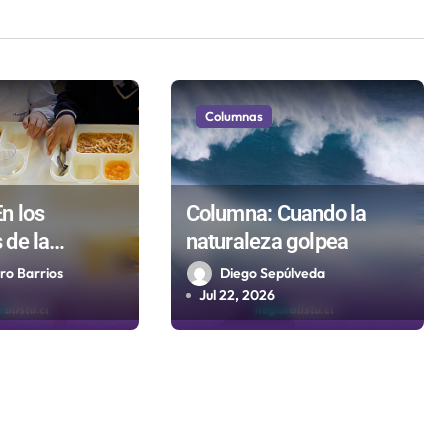
Columnas
n los
Columna: Cuando la
de la
naturaleza golpea
pública no
ro Barrios
Diego Sepúlveda
os ni
Jul 22, 2026