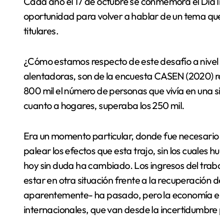
Cada año el 17 de octubre se conmemora el Día Internacional de la Erradicación de la Pobreza. Una
oportunidad para volver a hablar de un tema que
titulares.
¿Cómo estamos respecto de este desafío a nivel n
alentadoras, son de la encuesta CASEN (2020) 
800 mil el número de personas que vivía en una 
cuanto a hogares, superaba los 250 mil.
Era un momento particular, donde fue necesario 
palear los efectos que esta trajo, sin los cuales 
hoy sin duda ha cambiado. Los ingresos del trab
estar en otra situación frente a la recuperació
aparentemente- ha pasado, pero la economía en
internacionales, que van desde la incertidumbre p