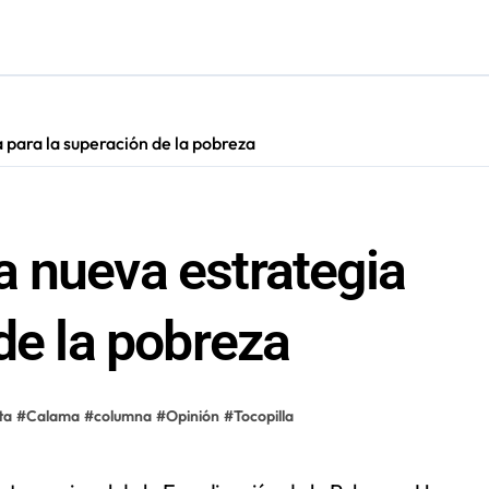
ión de “Kuy Kuy” para celebrar el Día del Niño
res de 75 años gracias a la reforma aprobada el 2025
n su entrenamiento para enfrentar emergencias complejas
 para la superación de la pobreza
ara nuevas contrataciones en la Región Antofagasta
 nueva estrategia
de la pobreza
ta
#
Calama
#
columna
#
Opinión
#
Tocopilla