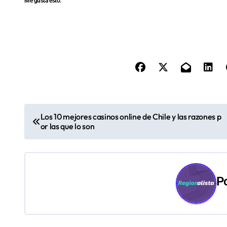
Me gusta esto:
N
Los 10 mejores casinos online de Chile y las razones p
or las que lo son
a
v
e
P
g
a