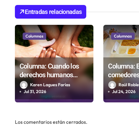
c
Entradas relacionadas
i
ó
Columnas
Columnas
n
d
Columna: Cuando los
Columna: E
e
derechos humanos
comedores 
e
incomodan
educación 
Karen Lagues Farías
Raúl Roble
hay cuchill
Jul 31, 2026
Jul 24, 2026
n
tenedores
t
r
Los comentarios están cerrados.
a