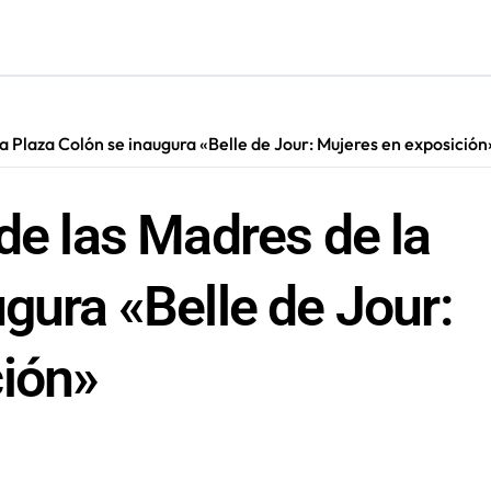
adora Andina y prohíbe uso de caldera por graves riesgos labora
a Plaza Colón se inaugura «Belle de Jour: Mujeres en exposición
de las Madres de la
gura «Belle de Jour:
ción»