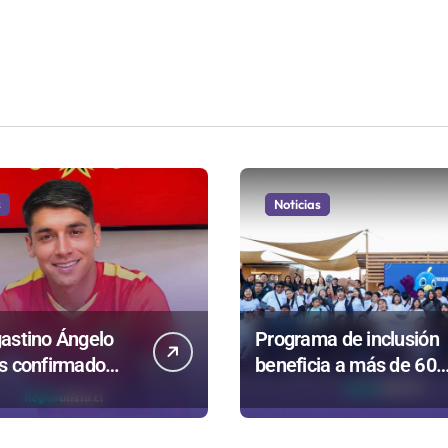
s
Noticias
astino Ángelo
Programa de inclusión
s confirmado
beneficia a más de 60
fuerzo estrella
personas en San Pedro
n Española
de Atacama