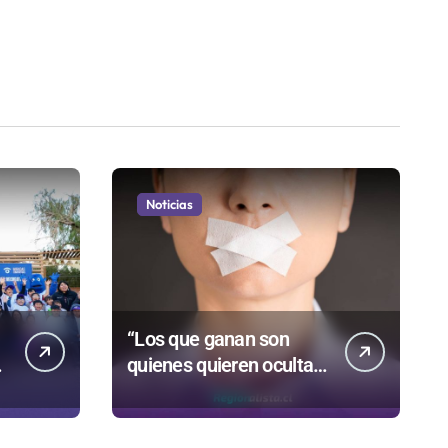
Noticias
“Los que ganan son
quienes quieren ocultar
información”: Colegio de
Periodistas cuestiona la
“Ley Mordaza 2.0”