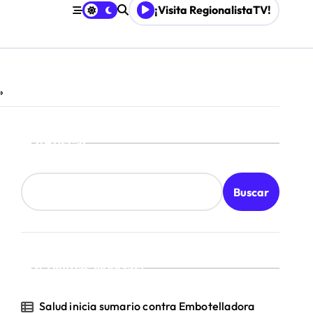
¡Visita RegionalistaTV!
les
»
Buscar
Buscar
¡Ultimas Noticias!
Salud inicia sumario contra Embotelladora