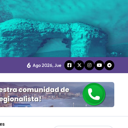
les
Mordaza 2.0”
6
Ago 2026, Jue
les