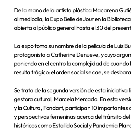
De la mano de la artista plástica Macarena Gutiérrez Gebauer, se inaugura este martes 8 de marzo,
al mediodía, la Expo Belle de Jour en la Bibliot
abierta al público general hasta el 30 del presen
La expo toma su nombre de la película de Luis Bu
protagonista a Catherine Denueve, y cuyo argum
poniendo en el centro la complejidad de cuando 
resulta trágico: el orden social se cae, se desbar
Se trata de la segunda versión de esta iniciativa 
gestora cultural, Marcela Mercado. En esta versi
y la Cultura, Fondart, participan 10 importantes
y perspectivas femeninas acerca del tránsito de
históricos como Estallido Social y Pandemia Plan