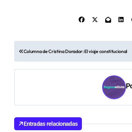
N
Columna de Cristina Dorador: El viaje constitucional
a
v
e
P
g
a
c
Entradas relacionadas
i