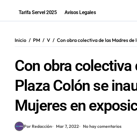
Salud inicia sumario contra Embotell
Tarifa Servel 2025
Avisos Legales
Inicio
PM
V
Con obra colectiva de las Madres de l
Con obra colectiva 
Plaza Colón se inau
Mujeres en exposi
Por Redacción
Mar 7, 2022
No hay comentarios