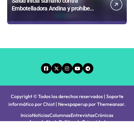
Salud inicia sumario contra
Embotelladora Andina y prohíbe
uso de caldera por graves riesgos
laborales
Copyright © Todos los derechos reservados | Soporte
informático por Chiot
|
Newspaperup
por
Themeansar
.
Inicio
Noticias
Columnas
Entrevistas
Crónicas
Agenda Norte
Política de Privacidad
Principios Editoriales
Tarifa Servel 2025
Avisos Legales