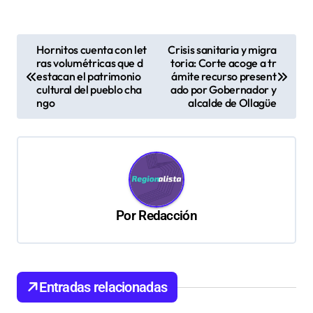
N
Hornitos cuenta con let
Crisis sanitaria y migra
ras volumétricas que d
toria: Corte acoge a tr
a
estacan el patrimonio
ámite recurso present
v
cultural del pueblo cha
ado por Gobernador y
ngo
alcalde de Ollagüe
e
g
a
c
i
Por
Redacción
ó
n
d
Entradas relacionadas
e