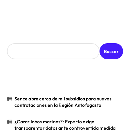
e
n
t
Buscar
r
a
d
Buscar
a
s
¡Ultimas Noticias!
Sence abre cerca de mil subsidios para nuevas
contrataciones en la Región Antofagasta
¿Cazar lobos marinos?: Experto exige
transparentar datos ante controvertida medida