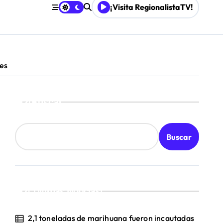
¡Visita RegionalistaTV!
mpresa 100% estatal
les
es
Buscar
Buscar
¡Ultimas Noticias!
2,1 toneladas de marihuana fueron incautadas