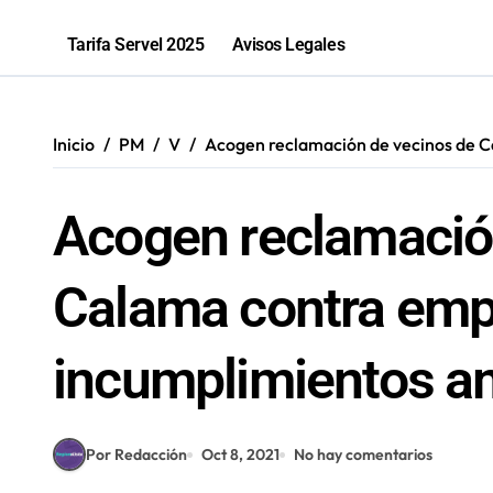
La «voltereta» del diputado Arquero
Tarifa Servel 2025
Avisos Legales
Salud inicia sumario contra Embotell
Antofagastino Ángelo Araos es conf
Inicio
PM
V
Acogen reclamación de vecinos de 
2,1 toneladas de marihuana fueron in
Acogen reclamació
Calama contra emp
incumplimientos a
Por Redacción
Oct 8, 2021
No hay comentarios