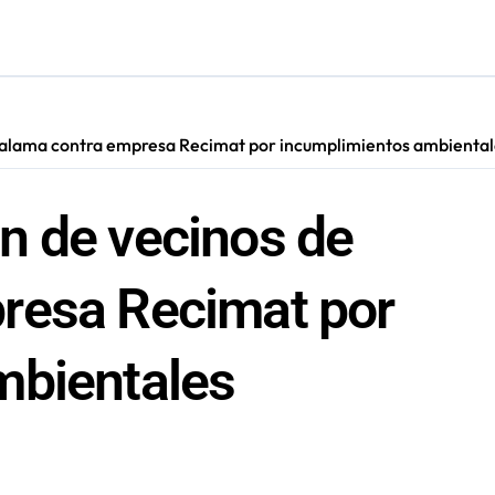
s: De estar de acuerdo con privatizar Codelco a defender una e
adora Andina y prohíbe uso de caldera por graves riesgos labora
irmado como refuerzo estrella de Unión Española
Calama contra empresa Recimat por incumplimientos ambiental
cautadas tras investigaciones iniciadas en Antofagasta
n de vecinos de
resa Recimat por
mbientales