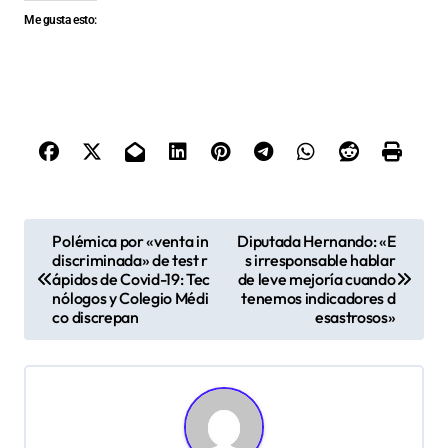
Me gusta esto:
N
Polémica por «venta in
Diputada Hernando: «E
discriminada» de test r
s irresponsable hablar
a
ápidos de Covid-19: Tec
de leve mejoría cuando
v
nólogos y Colegio Médi
tenemos indicadores d
co discrepan
esastrosos»
e
g
a
c