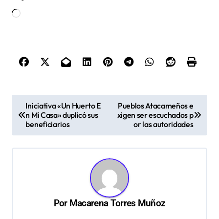
Cargando...
N
Iniciativa «Un Huerto E
Pueblos Atacameños e
n Mi Casa» duplicó sus
xigen ser escuchados p
a
beneficiarios
or las autoridades
v
e
g
a
c
Por
Macarena Torres Muñoz
i