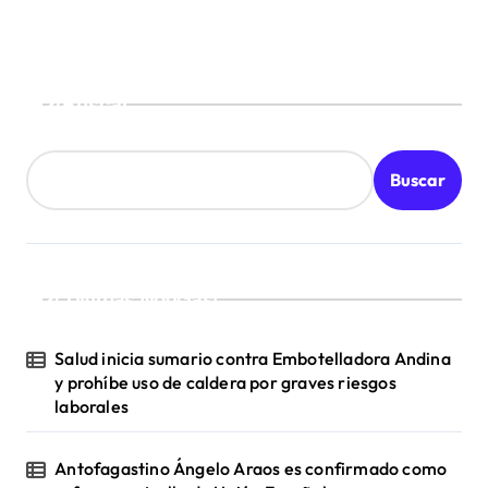
e
n
t
Buscar
r
a
d
Buscar
a
s
¡Ultimas Noticias!
Salud inicia sumario contra Embotelladora Andina
y prohíbe uso de caldera por graves riesgos
laborales
Antofagastino Ángelo Araos es confirmado como