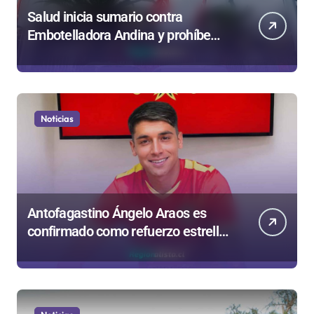
Salud inicia sumario contra
Embotelladora Andina y prohíbe
uso de caldera por graves riesgos
laborales
Noticias
Antofagastino Ángelo Araos es
confirmado como refuerzo estrella
de Unión Española