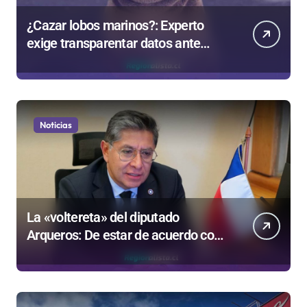
¿Cazar lobos marinos?: Experto
exige transparentar datos ante
controvertida medida que evalúa el
Gobierno
Noticias
La «voltereta» del diputado
Arqueros: De estar de acuerdo con
privatizar Codelco a defender una
empresa 100% estatal