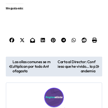
Me gusta esto:
N
Las ollas comunes se m
Carta al Director: Conf
ultiplican por todo Ant
ieso que he vivido… la p
a
ofagasta
andemia
v
e
g
a
c