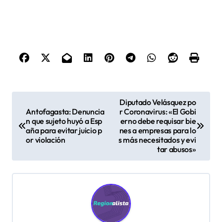
N
Diputado Velásquez po
Antofagasta: Denuncia
r Coronavirus: «El Gobi
a
n que sujeto huyó a Esp
erno debe requisar bie
v
aña para evitar juicio p
nes a empresas para lo
or violación
s más necesitados y evi
e
tar abusos»
g
a
c
i