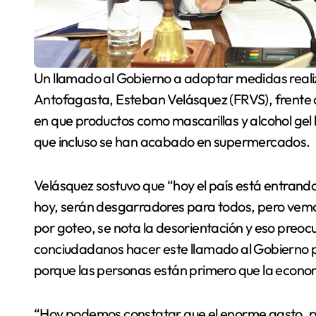
Un llamado al Gobierno a adoptar medidas realizó el diputado por la región de
Antofagasta, Esteban Velásquez (FRVS), frente a 
en que productos como mascarillas y alcohol gel
que incluso se han acabado en supermercados.
Velásquez sostuvo que “hoy el país está entrando 
hoy, serán desgarradores para todos, pero vemos
por goteo, se nota la desorientación y eso preo
conciudadanos hacer este llamado al Gobierno 
porque las personas están primero que la econo
“Hoy podemos constatar que el enorme gasto, 