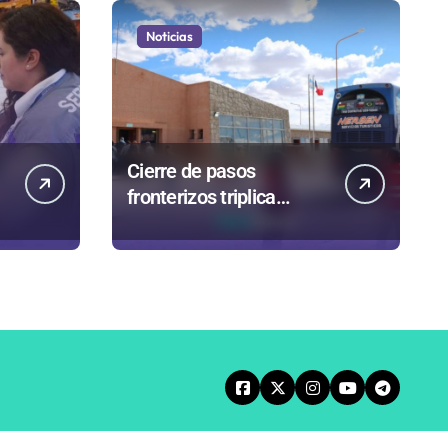
Noticias
Cierre de pasos
fronterizos triplica
autorizaciones para
n
importar carnes por
Paso Jama