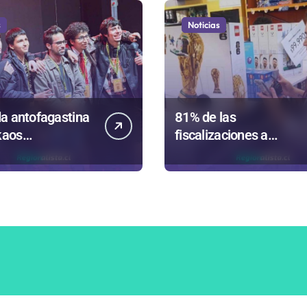
s
Noticias
a antofagastina
81% de las
kaos
fiscalizaciones a
ntará a la región
juguetes en
Antofagasta termina e
romo de
sumarios sanitarios
íso