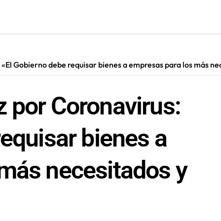
s: De estar de acuerdo con privatizar Codelco a defender una e
adora Andina y prohíbe uso de caldera por graves riesgos labora
irmado como refuerzo estrella de Unión Española
 «El Gobierno debe requisar bienes a empresas para los más nec
cautadas tras investigaciones iniciadas en Antofagasta
 por Coronavirus:
requisar bienes a
 más necesitados y