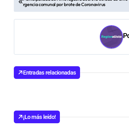
rgencia comunal por brote de Coronavirus
a
v
e
P
g
a
c
Entradas relacionadas
i
ó
n
d
¡Lo más leído!
e