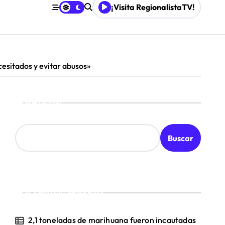
¡Visita RegionalistaTV!
mpresa 100% estatal
les
esitados y evitar abusos»
Buscar
Buscar
¡Ultimas Noticias!
2,1 toneladas de marihuana fueron incautadas