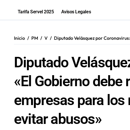
La «voltereta» del diputado Arquero
Tarifa Servel 2025
Avisos Legales
Salud inicia sumario contra Embotell
Antofagastino Ángelo Araos es conf
Inicio
PM
V
Diputado Velásquez por Coronavirus:
2,1 toneladas de marihuana fueron in
Diputado Velásquez
«El Gobierno debe 
empresas para los
evitar abusos»