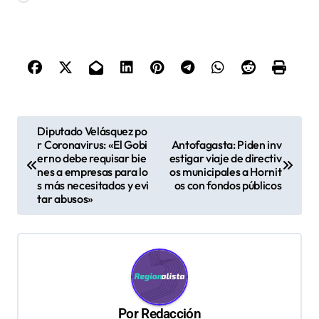
N
Diputado Velásquez po
r Coronavirus: «El Gobi
Antofagasta: Piden inv
a
erno debe requisar bie
estigar viaje de directiv
v
nes a empresas para lo
os municipales a Hornit
s más necesitados y evi
os con fondos públicos
e
tar abusos»
g
a
c
i
ó
Por
Redacción