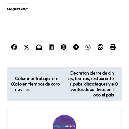
Me gusta esto:
N
Decretan cierre de cin
Columna: Trabajo rem
es, teatros, restaurante
a
oto en tiempos de coro
s, pubs, discoteques y e
v
navirus
ventos deportivos en t
odo el país
e
g
a
c