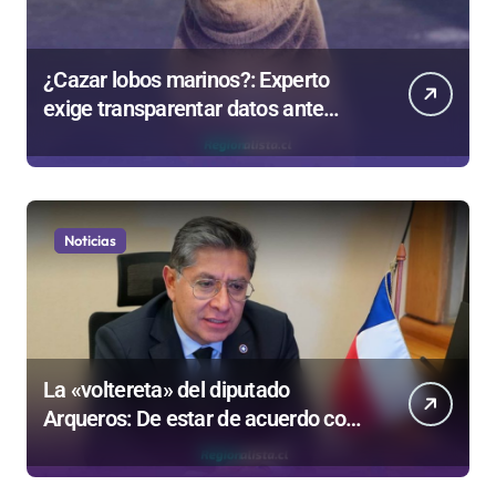
¿Cazar lobos marinos?: Experto
exige transparentar datos ante
controvertida medida que evalúa el
Gobierno
Noticias
La «voltereta» del diputado
Arqueros: De estar de acuerdo con
privatizar Codelco a defender una
empresa 100% estatal