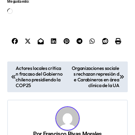
Me gusta esto:
Cargando...
N
Actores locales critica
Organizaciones sociale
n fracaso del Gobierno
s rechazan represión d
a
chileno presidiendo la
e Carabineros en área
v
COP25
clínica de la UA
e
g
a
c
Por
Francisco Rivas Morales