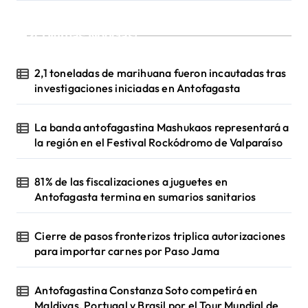
s
¡Ultimas Noticias!
2,1 toneladas de marihuana fueron incautadas tras
investigaciones iniciadas en Antofagasta
La banda antofagastina Mashukaos representará a
la región en el Festival Rockódromo de Valparaíso
81% de las fiscalizaciones a juguetes en
Antofagasta termina en sumarios sanitarios
Cierre de pasos fronterizos triplica autorizaciones
para importar carnes por Paso Jama
Antofagastina Constanza Soto competirá en
Maldivas, Portugal y Brasil por el Tour Mundial de