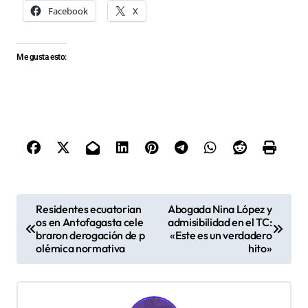
Facebook
X
Me gusta esto:
N
Residentes ecuatorian
Abogada Nina López y
os en Antofagasta cele
admisibilidad en el TC:
a
braron derogación de p
«Este es un verdadero
v
olémica normativa
hito»
e
g