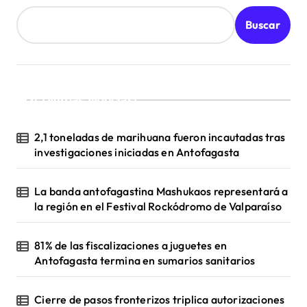
a
Buscar
d
a
s
¡Ultimas Noticias!
2,1 toneladas de marihuana fueron incautadas tras
investigaciones iniciadas en Antofagasta
La banda antofagastina Mashukaos representará a
la región en el Festival Rockódromo de Valparaíso
81% de las fiscalizaciones a juguetes en
Antofagasta termina en sumarios sanitarios
Cierre de pasos fronterizos triplica autorizaciones