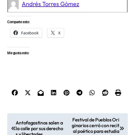
Andrés Torres Gómez
Comparte esto:
Facebook
X
Me gusta esto:
N
Festival de Pueblos Ori
Antofagastinos salen a
ginarios cerró con recit
a
la calle por sus derecho
al poético para estudia
s y libertades