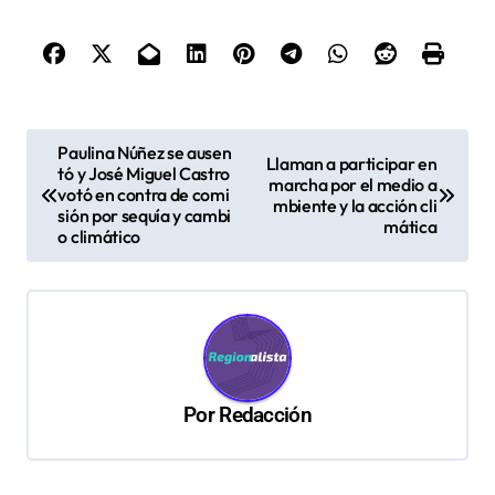
N
Paulina Núñez se ausen
Llaman a participar en
tó y José Miguel Castro
a
marcha por el medio a
votó en contra de comi
mbiente y la acción cli
v
sión por sequía y cambi
mática
o climático
e
g
a
c
i
Por
Redacción
ó
n