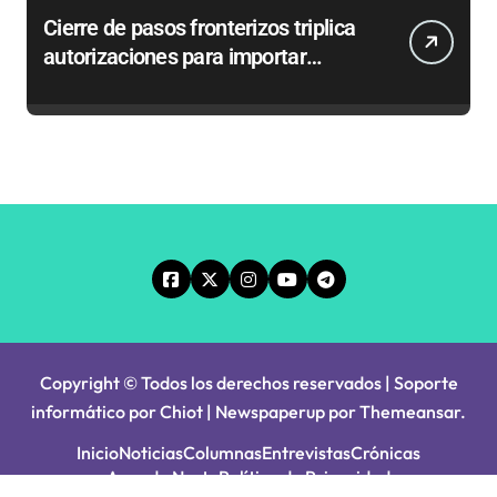
Cierre de pasos fronterizos triplica
autorizaciones para importar
carnes por Paso Jama
Copyright © Todos los derechos reservados | Soporte
informático por Chiot
|
Newspaperup
por
Themeansar
.
Inicio
Noticias
Columnas
Entrevistas
Crónicas
Agenda Norte
Política de Privacidad