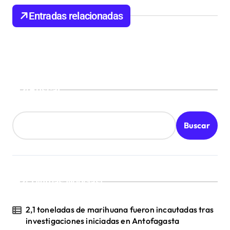
d
Entradas relacionadas
e
e
n
t
Buscar
r
a
d
Buscar
a
s
¡Ultimas Noticias!
2,1 toneladas de marihuana fueron incautadas tras
investigaciones iniciadas en Antofagasta