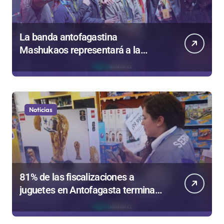
La banda antofagastina
Mashukaos representará a la
región en el Festival Rockódromo
de Valparaíso
Noticias
81% de las fiscalizaciones a
juguetes en Antofagasta termina
en sumarios sanitarios