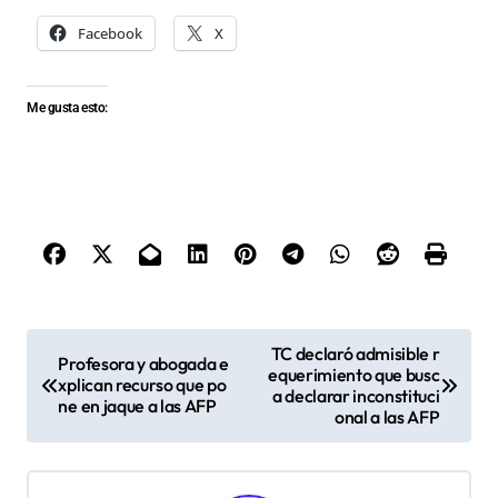
Facebook
X
Me gusta esto:
N
TC declaró admisible r
Profesora y abogada e
equerimiento que busc
a
xplican recurso que po
a declarar inconstituci
ne en jaque a las AFP
v
onal a las AFP
e
g