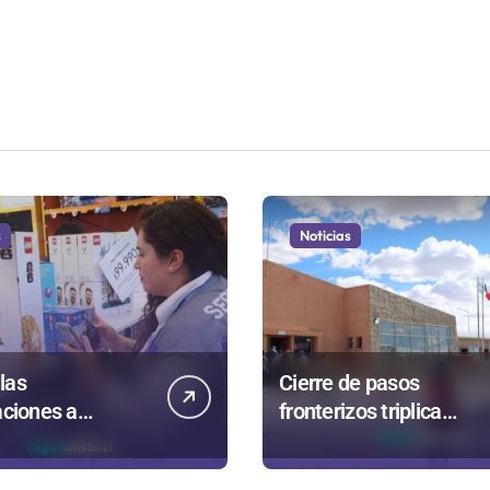
s
Noticias
las
Cierre de pasos
aciones a
fronterizos triplica
s en
autorizaciones para
asta termina en
importar carnes por