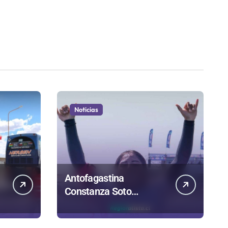
Noticias
Antofagastina
Constanza Soto
competirá en Maldivas,
Portugal y Brasil por el