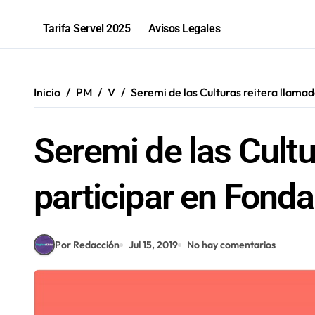
La banda antofagastina Mashukaos re
Tarifa Servel 2025
Avisos Legales
Inicio
PM
V
Seremi de las Culturas reitera llama
Seremi de las Cultu
participar en Fonda
Por Redacción
Jul 15, 2019
No hay comentarios