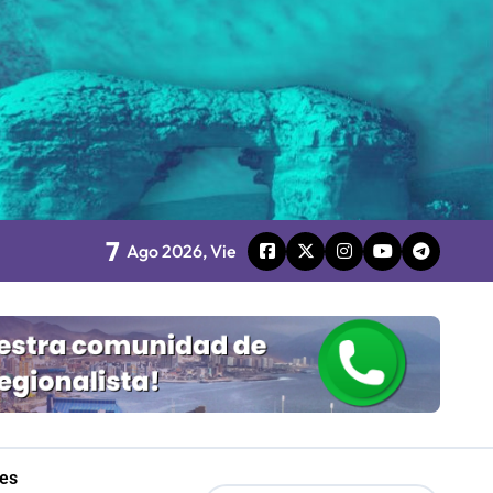
o
board
7
Ago 2026, Vie
 Gobierno
mpresa 100% estatal
les
les