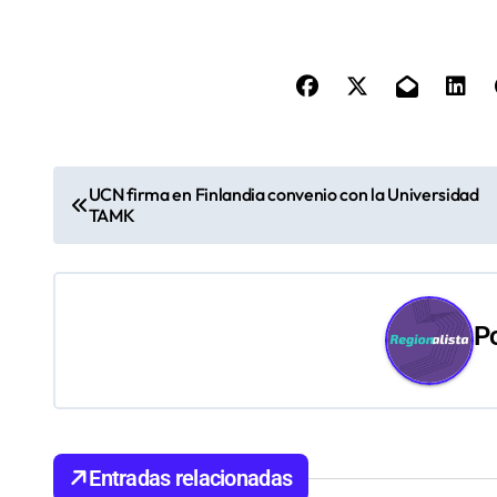
N
UCN firma en Finlandia convenio con la Universidad
TAMK
a
v
e
P
g
a
c
Entradas relacionadas