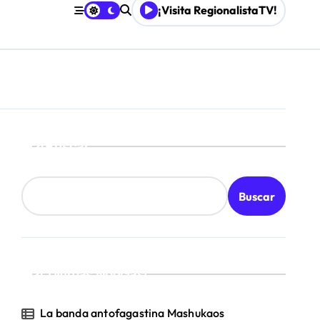
¡Visita RegionalistaTV!
o
Buscar
Buscar
¡Ultimas Noticias!
La banda antofagastina Mashukaos