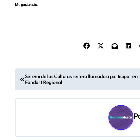
Me gusta esto:
N
Seremi de las Culturas reitera llamado a participar en
Fondart Regional
a
v
e
P
g
a