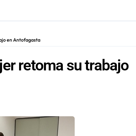
irmado como refuerzo estrella de Unión Española
más de 60 personas en San Pedro de Atacama
cultar información”: Colegio de Periodistas cuestiona la “Ley 
ajo en Antofagasta
s en Antofagasta termina en sumarios sanitarios
er retoma su trabajo