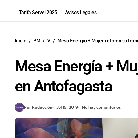
Antofagastino Ángelo Araos es conf
Tarifa Servel 2025
Avisos Legales
Programa de inclusión beneficia a 
“Los que ganan son quienes quieren o
Inicio
PM
V
Mesa Energía + Mujer retoma su trab
81% de las fiscalizaciones a juguete
Mesa Energía + Muj
en Antofagasta
Por Redacción
Jul 15, 2019
No hay comentarios