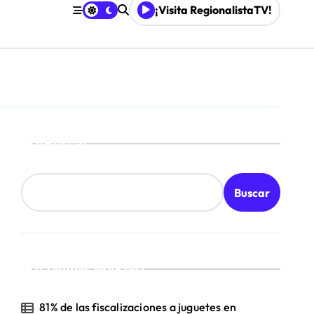
¡Visita RegionalistaTV!
Mordaza 2.0”
Buscar
Buscar
¡Ultimas Noticias!
81% de las fiscalizaciones a juguetes en