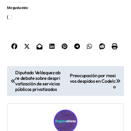
Me gusta esto:
Cargando...
N
Diputado Velásquez ab
Preocupación por masi
re debate sobre despri
a
vos despidos en Codelc
vatización de servicios
o
v
públicos privatizados
e
g
a
c