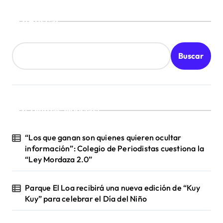
t
Buscar
r
a
d
Buscar
a
s
¡Ultimas Noticias!
“Los que ganan son quienes quieren ocultar
información”: Colegio de Periodistas cuestiona la
“Ley Mordaza 2.0”
Parque El Loa recibirá una nueva edición de “Kuy
Kuy” para celebrar el Día del Niño