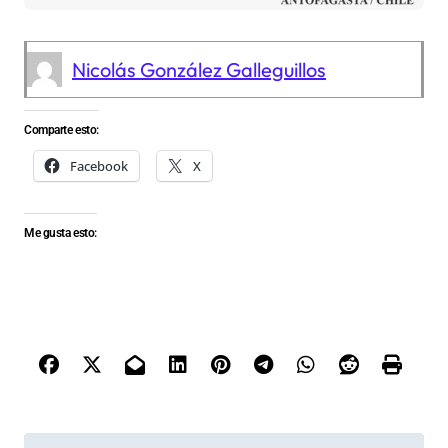
Nicolás González Galleguillos
Comparte esto:
Facebook
X
Me gusta esto:
N