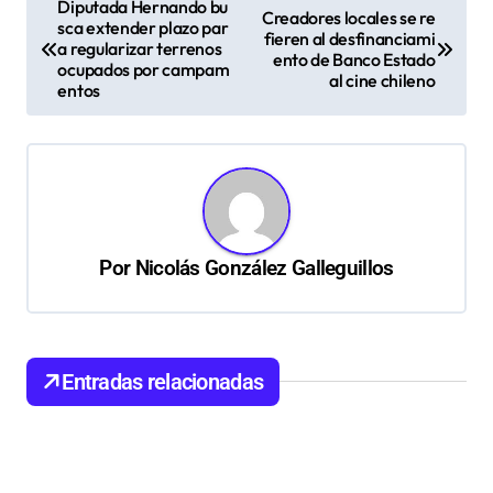
Diputada Hernando bu
Creadores locales se re
sca extender plazo par
a
fieren al desfinanciami
a regularizar terrenos
ento de Banco Estado
v
ocupados por campam
al cine chileno
entos
e
g
a
c
i
Por
Nicolás González Galleguillos
ó
n
d
Entradas relacionadas
e
e
n