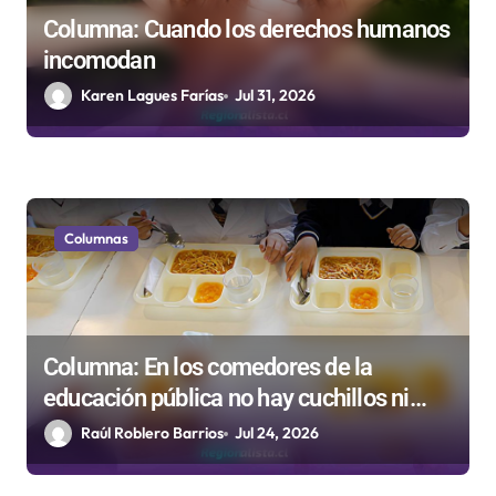
a
Columna: Cuando los derechos humanos
d
incomodan
a
Karen Lagues Farías
Jul 31, 2026
s
Columnas
Columna: En los comedores de la
educación pública no hay cuchillos ni
tenedores
Raúl Roblero Barrios
Jul 24, 2026