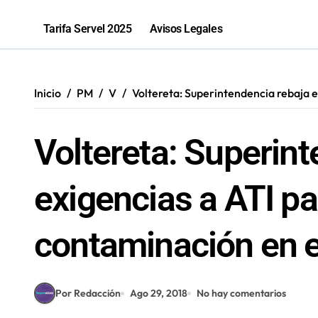
Salud inicia sumario contra Embotell
Tarifa Servel 2025
Avisos Legales
Antofagastino Ángelo Araos es conf
Programa de inclusión beneficia a 
Inicio
PM
V
Voltereta: Superintendencia rebaja e
La banda antofagastina Mashukaos re
Voltereta: Superin
exigencias a ATI pa
contaminación en e
Por Redacción
Ago 29, 2018
No hay comentarios