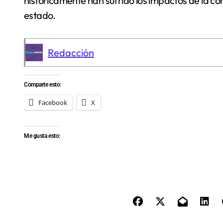
históricamente han sufrido los impactos de la con
estado.
Redacción
Comparte esto:
Facebook
X
Me gusta esto: