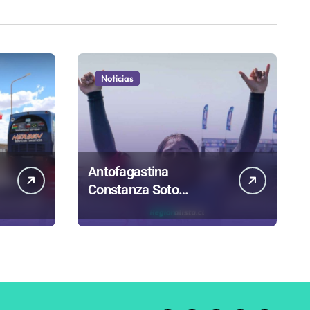
Noticias
Antofagastina
Constanza Soto
competirá en Maldivas,
Portugal y Brasil por el
Tour Mundial de
Bodyboard