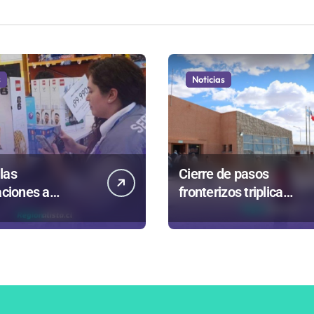
s
Noticias
las
Cierre de pasos
aciones a
fronterizos triplica
s en
autorizaciones para
asta termina en
importar carnes por
s sanitarios
Paso Jama