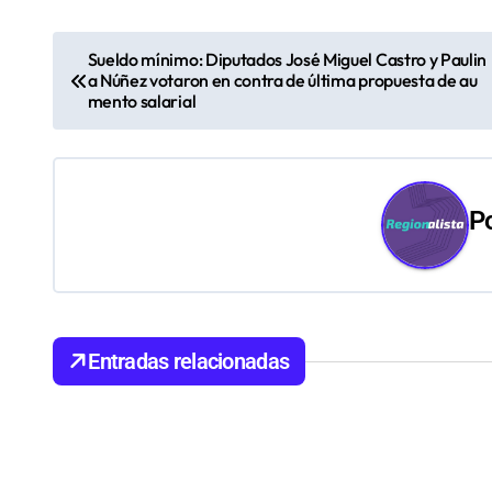
N
Sueldo mínimo: Diputados José Miguel Castro y Paulin
a Núñez votaron en contra de última propuesta de au
a
mento salarial
v
e
P
g
a
c
i
Entradas relacionadas
ó
n