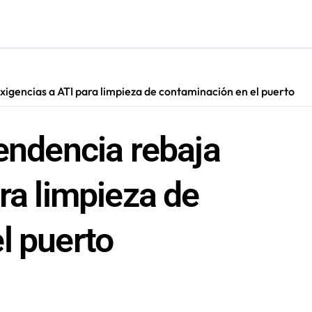
adora Andina y prohíbe uso de caldera por graves riesgos labora
irmado como refuerzo estrella de Unión Española
más de 60 personas en San Pedro de Atacama
xigencias a ATI para limpieza de contaminación en el puerto
presentará a la región en el Festival Rockódromo de Valparaís
tendencia rebaja
ra limpieza de
l puerto