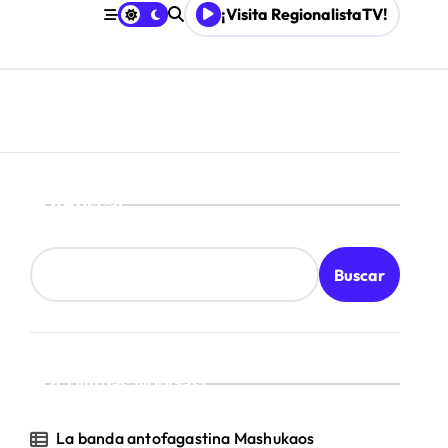
¡Visita RegionalistaTV!
les
o
Buscar
Buscar
¡Ultimas Noticias!
La banda antofagastina Mashukaos