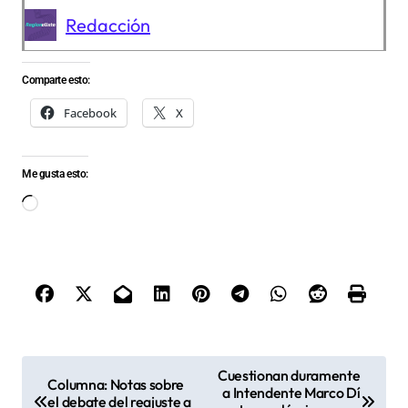
Redacción
Comparte esto:
Facebook
X
Me gusta esto:
Cargando...
N
Cuestionan duramente
Columna: Notas sobre
a Intendente Marco Dí
a
el debate del reajuste a