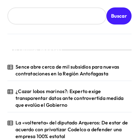
r
a
Buscar
d
a
s
¡Ultimas Noticias!
Sence abre cerca de mil subsidios para nuevas
contrataciones en la Región Antofagasta
¿Cazar lobos marinos?: Experto exige
transparentar datos ante controvertida medida
que evalúa el Gobierno
La «voltereta» del diputado Arqueros: De estar de
acuerdo con privatizar Codelco a defender una
empresa 100% estatal