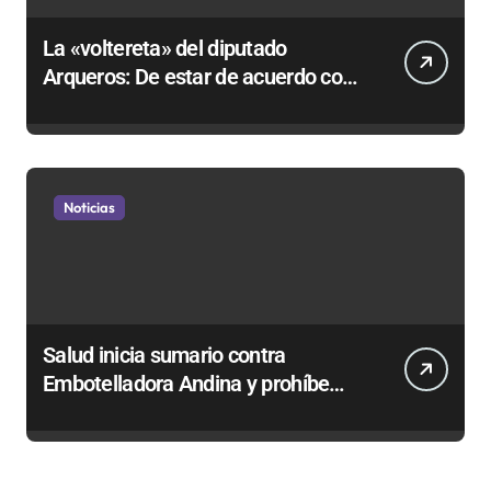
La «voltereta» del diputado
Arqueros: De estar de acuerdo con
privatizar Codelco a defender una
empresa 100% estatal
Noticias
Salud inicia sumario contra
Embotelladora Andina y prohíbe
uso de caldera por graves riesgos
laborales