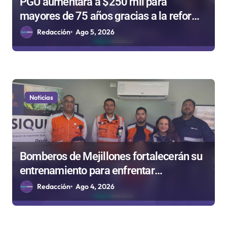
PGU aumentará a $250 mil para
mayores de 75 años gracias a la reforma
aprobada el 2025
Redacción
Ago 5, 2026
Noticias
Bomberos de Mejillones fortalecerán su
entrenamiento para enfrentar
emergencias complejas
Redacción
Ago 4, 2026