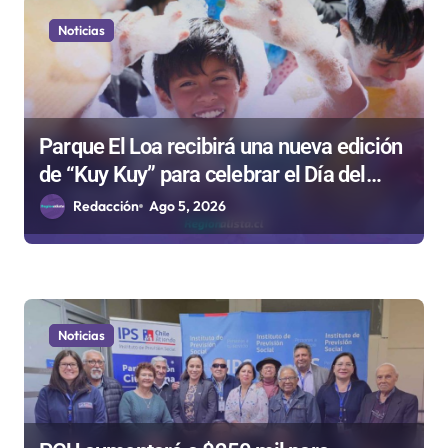
e
Noticias
n
t
r
Parque El Loa recibirá una nueva edición
a
de “Kuy Kuy” para celebrar el Día del
d
Niño
Redacción
Ago 5, 2026
a
s
Noticias