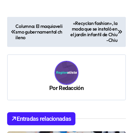
N
«Recyclan fashion», la
Columna: El maquiaveli
moda que se instaló en
a
smo gubernamental ch
el jardín infantil de Chiu
ileno
v
-Chiu
e
g
a
c
Por
Redacción
i
ó
n
d
Entradas relacionadas
e