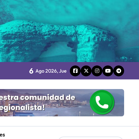
 Gobierno
mpresa 100% estatal
les
6
Ago 2026, Jue
Mordaza 2.0”
les