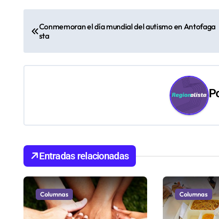
N
Conmemoran el día mundial del autismo en Antofaga
a
sta
v
e
P
g
a
c
i
Entradas relacionadas
ó
n
Columnas
Columnas