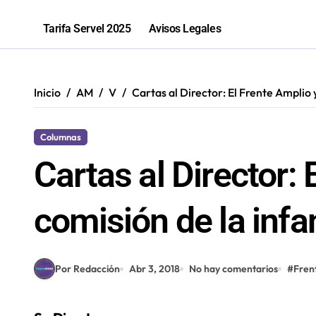
Sence abre cerca de mil subsidios p
Tarifa Servel 2025
Avisos Legales
Inicio
AM
V
Cartas al Director: El Frente Amplio y
Columnas
Cartas al Director: 
comisión de la infa
Por Redacción
Abr 3, 2018
No hay comentarios
#
Fren