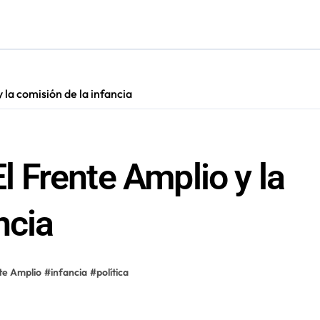
ara nuevas contrataciones en la Región Antofagasta
 la comisión de la infancia
El Frente Amplio y la
ncia
te Amplio
#
infancia
#
política