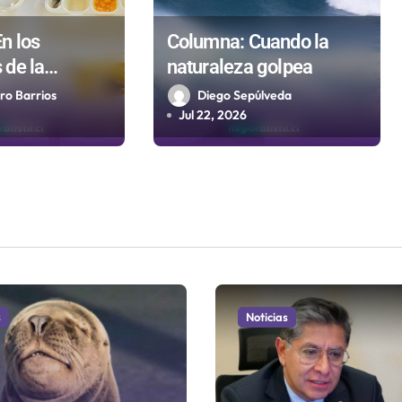
n los
Columna: Cuando la
de la
naturaleza golpea
pública no
ro Barrios
Diego Sepúlveda
os ni
Jul 22, 2026
s
Noticias