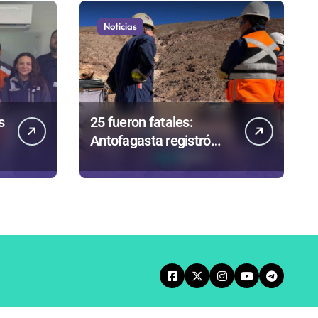
Noticias
s
25 fueron fatales:
Antofagasta registró
7.310 accidentes
laborales y de trayecto
durante 2025