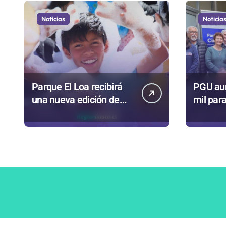
Noticias
Noticia
Parque El Loa recibirá
PGU au
una nueva edición de
mil par
“Kuy Kuy” para celebrar
años gra
el Día del Niño
reforma
2025