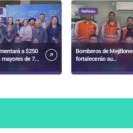
s
Noticias
mentará a $250
Bomberos de Mejillone
a mayores de 75
fortalecerán su
cias a la
entrenamiento para
 aprobada el
enfrentar emergencias
complejas