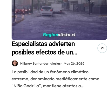
Especialistas advierten
posibles efectos de un
eventual “Niño Godzilla” en
Millaray Santander Iglesias
May 26, 2026
Antofagasta
La posibilidad de un fenómeno climático
extremo, denominado mediáticamente como
“Niño Godzilla”, mantiene atentos a...