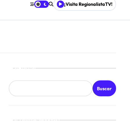
¡Visita RegionalistaTV!
retenimiento local
Buscar
Buscar
¡Ultimas Noticias!