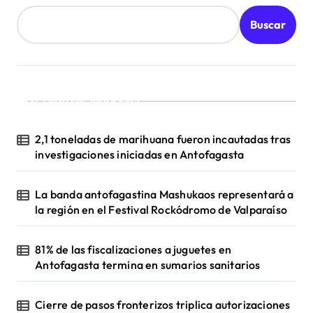
n
Buscar
a
c
i
¡Ultimas Noticias!
ó
n
2,1 toneladas de marihuana fueron incautadas tras
d
investigaciones iniciadas en Antofagasta
e
La banda antofagastina Mashukaos representará a
e
la región en el Festival Rockódromo de Valparaíso
n
t
81% de las fiscalizaciones a juguetes en
r
Antofagasta termina en sumarios sanitarios
a
Cierre de pasos fronterizos triplica autorizaciones