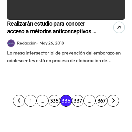
Realizarán estudio para conocer
acceso a métodos anticonceptivos en
los jóvenes
Redacción
May 26, 2018
La mesa intersectorial de prevención del embarazo en
adolescentes está en proceso de elaboración de...
P
1
…
335
336
337
…
367
a
g
Buscar
i