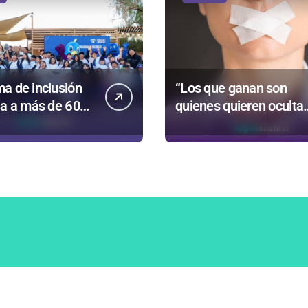
a de inclusión
“Los que ganan son
ia a más de 60
quienes quieren ocultar
s en San Pedro
información”: Colegio d
cama
Periodistas cuestiona l
“Ley Mordaza 2.0”
Inicio
Noticias
Columna
formático por Chiot
|