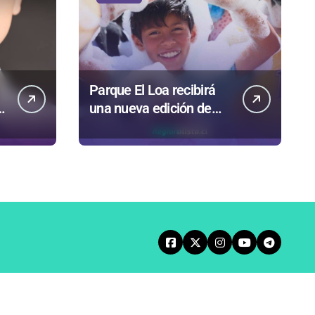
Parque El Loa recibirá
una nueva edición de
e
“Kuy Kuy” para celebrar
a
el Día del Niño
s
Entrevistas
Crónicas
Agenda Norte
Política de Privacidad