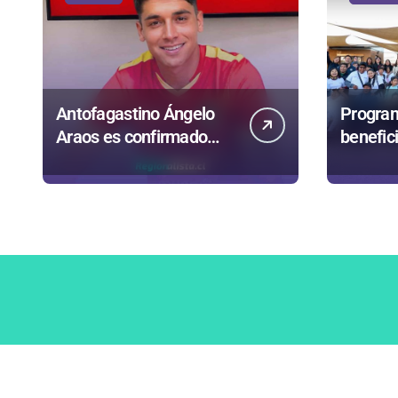
Antofagastino Ángelo
Program
Araos es confirmado
benefic
como refuerzo estrella
persona
de Unión Española
de Ata
Copyright © Todos los derechos reservados | Soporte in