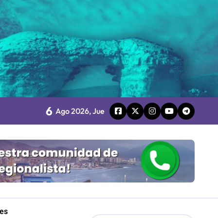
6
Ago 2026, Jue
Mordaza 2.0”
les