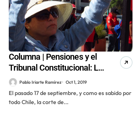
Columna | Pensiones y el
Tribunal Constitucional: La
lucha que nos queda
Pablo Iriarte Ramírez
Oct 1, 2019
El pasado 17 de septiembre, y como es sabido por
todo Chile, la corte de...