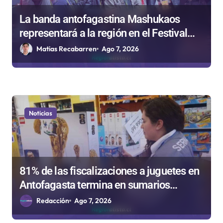
La banda antofagastina Mashukaos
representará a la región en el Festival
Rockódromo de Valparaíso
Matias Recabarren
Ago 7, 2026
Noticias
81% de las fiscalizaciones a juguetes en
Antofagasta termina en sumarios
sanitarios
Redacción
Ago 7, 2026