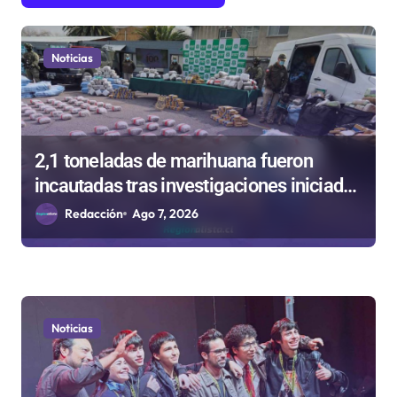
t
r
Noticias
a
d
a
2,1 toneladas de marihuana fueron
s
incautadas tras investigaciones iniciadas
en Antofagasta
Redacción
Ago 7, 2026
Noticias