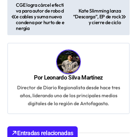
N
CGE logra cárcel efecti
va para autor de robo d
Kate Slimming lanza
a
e cables y suma nueva
“Descarga”, EP de rock
v
condena por hurto de e
y cierre de ciclo
nergía
e
g
a
c
i
Por
Leonardo Silva Martínez
ó
Director de Diario Regionalista desde hace tres
n
años, liderando uno de los principales medios
d
digitales de la región de Antofagasta.
e
e
Entradas relacionadas
n