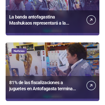
La banda antofagastina
Mashukaos representará a la
región en el Festival Rockódromo
de Valparaíso
Noticias
81% de las fiscalizaciones a
juguetes en Antofagasta termina
en sumarios sanitarios