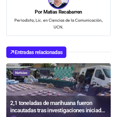
i
ó
Por
Matias Recabarren
n
Periodista, Lic. en Ciencias de la Comunicación,
UCN.
d
e
e
Entradas relacionadas
n
t
r
Noticias
a
d
a
2,1 toneladas de marihuana fueron
s
incautadas tras investigaciones iniciadas