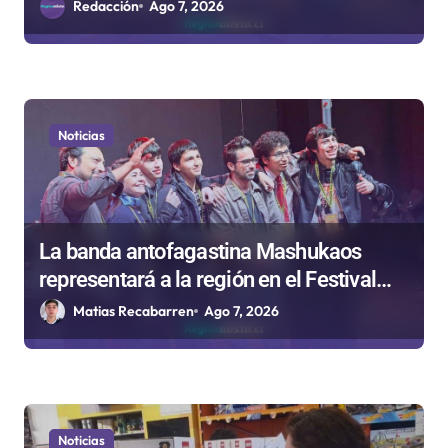
en Antofagasta
Redacción
Ago 7, 2026
Noticias
La banda antofagastina Mashukaos
representará a la región en el Festival
Rockódromo de Valparaíso
Matias Recabarren
Ago 7, 2026
Noticias