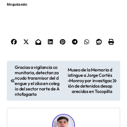
Me gusta esto:
N
Gracias a vigilancia co
Museo de la Memoria d
munitaria, detectan za
a
istingue a Jorge Cortés
ncudo transmisor del d
-Monroy por investigac
v
engue y el zika en coleg
ión de detenidos desap
io del sector norte de A
arecidos en Tocopilla
e
ntofagasta
g
a
c