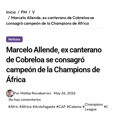
Inicio
PM
V
Marcelo Allende, ex canterano de Cobreloa se
consagró campeón de la Champions de África
Noticias
Marcelo Allende, ex canterano
de Cobreloa se consagró
campeón de la Champions de
África
Por Matias Recabarren
May 26, 2026
No hay comentarios
Champions
#
Áfric
#
África
#
Antofagasta
#
CAF
#
Calama
#
#
Chil
League