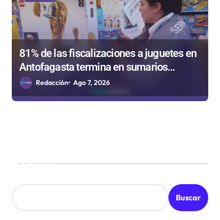
81% de las fiscalizaciones a juguetes en
Antofagasta termina en sumarios
sanitarios
Redacción
Ago 7, 2026
Buscar
Buscar