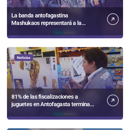
La banda antofagastina
Mashukaos representará a la
región en el Festival Rockódromo
de Valparaíso
Noticias
81% de las fiscalizaciones a
juguetes en Antofagasta termina
en sumarios sanitarios