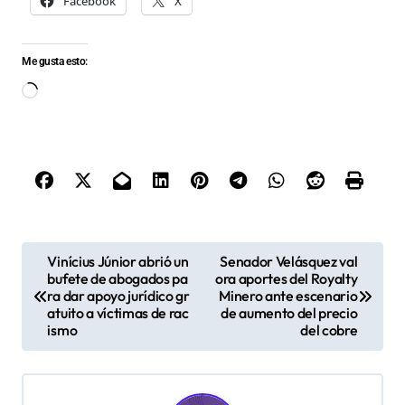
Facebook
X
Me gusta esto:
Cargando...
N
Vinícius Júnior abrió un
Senador Velásquez val
bufete de abogados pa
ora aportes del Royalty
a
ra dar apoyo jurídico gr
Minero ante escenario
v
atuito a víctimas de rac
de aumento del precio
ismo
del cobre
e
g
a