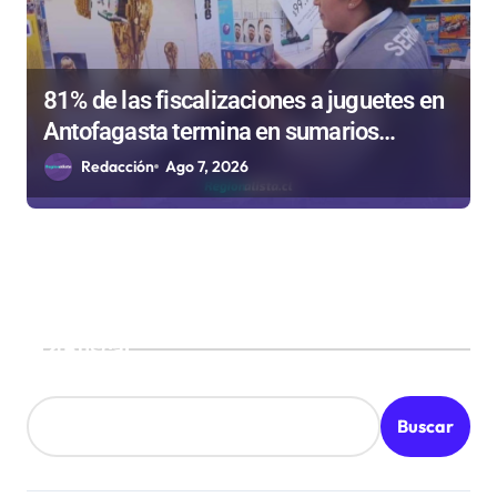
81% de las fiscalizaciones a juguetes en
Antofagasta termina en sumarios
sanitarios
Redacción
Ago 7, 2026
Buscar
Buscar