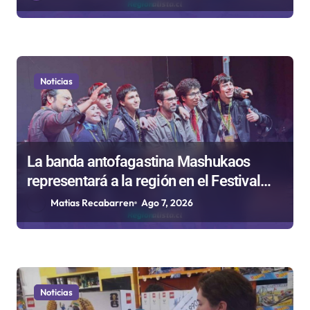
s
Noticias
La banda antofagastina Mashukaos
representará a la región en el Festival
Rockódromo de Valparaíso
Matias Recabarren
Ago 7, 2026
Noticias