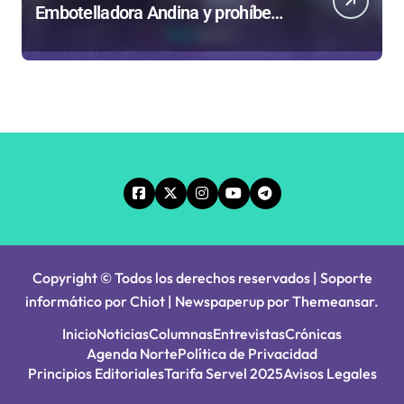
Embotelladora Andina y prohíbe
uso de caldera por graves riesgos
laborales
Copyright © Todos los derechos reservados | Soporte
informático por Chiot
|
Newspaperup
por
Themeansar
.
Inicio
Noticias
Columnas
Entrevistas
Crónicas
Agenda Norte
Política de Privacidad
Principios Editoriales
Tarifa Servel 2025
Avisos Legales