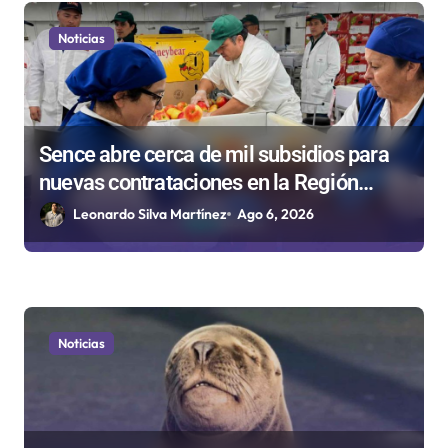
t
r
Noticias
a
d
a
Sence abre cerca de mil subsidios para
s
nuevas contrataciones en la Región
Antofagasta
Leonardo Silva Martínez
Ago 6, 2026
Noticias