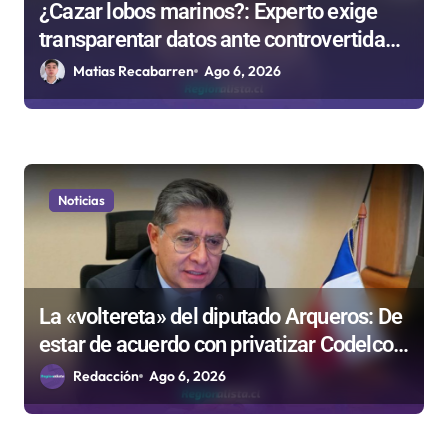
¿Cazar lobos marinos?: Experto exige
transparentar datos ante controvertida
medida que evalúa el Gobierno
Matias Recabarren
Ago 6, 2026
Noticias
La «voltereta» del diputado Arqueros: De
estar de acuerdo con privatizar Codelco a
defender una empresa 100% estatal
Redacción
Ago 6, 2026