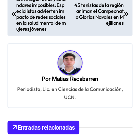
ndares imposibles: Esp
45 tenistas de la región
a
ecialistas advierten im
animan el Campeonat
v
pacto de redes sociales
o Glorias Navales en M
en la salud mental de m
ejillones
e
ujeres jóvenes
g
a
c
i
ó
Por
Matias Recabarren
n
Periodista, Lic. en Ciencias de la Comunicación,
UCN.
d
e
e
Entradas relacionadas
n