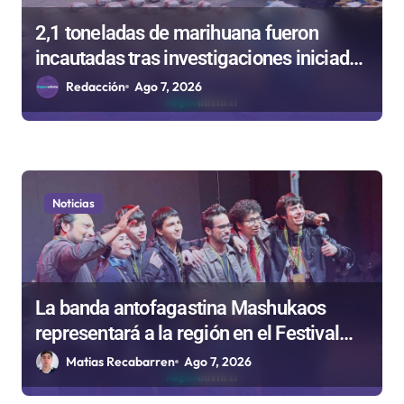
a
2,1 toneladas de marihuana fueron
d
incautadas tras investigaciones iniciadas
a
en Antofagasta
Redacción
Ago 7, 2026
s
Noticias
La banda antofagastina Mashukaos
representará a la región en el Festival
Rockódromo de Valparaíso
Matias Recabarren
Ago 7, 2026