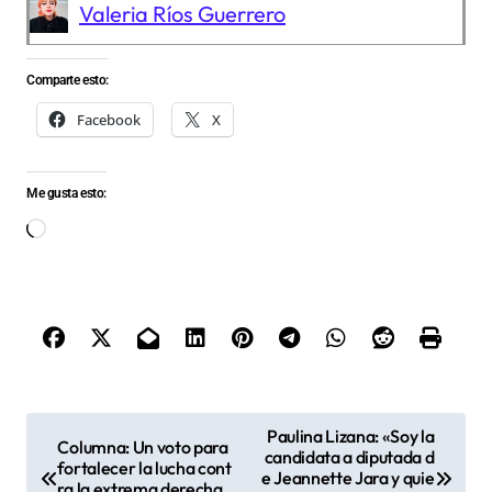
Valeria Ríos Guerrero
Comparte esto:
Facebook
X
Me gusta esto:
Cargando...
N
Paulina Lizana: «Soy la
Columna: Un voto para
candidata a diputada d
a
fortalecer la lucha cont
e Jeannette Jara y quie
ra la extrema derecha