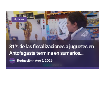
Noticias
81% de las fiscalizaciones a juguetes en
Antofagasta termina en sumarios
sanitarios
Redacción
Ago 7, 2026
Buscar