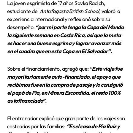
La joven esgrimista de 17 años Savka Radich,
estudiante del
Antofagasta British School
, valoró la
experiencia internacional y reflexionó sobre su
desempeño:
“por mi parte tengo la Copa del Mundo
la siguiente semana en Costa Rica, así que la meta
es hacer una buena esgrima y lograr avanzar más
en el cuadro que en esta Copa en El Salvador”.
Sobre el financiamiento, agregó que
:
“Este viaje fue
mayoritariamente auto-financiado, el apoyo que
recibimos fue en la compra de pasaje y lo consiguió
el papá de Pía, en Minera Escondida, el resto 100%
autofinanciado”.
El entrenador explicó que gran parte de los viajes son
costeados por las familias:
“Es el caso de Pía Ruiz y