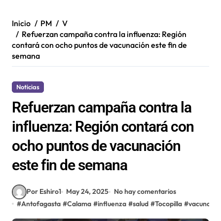
Inicio
PM
V
Refuerzan campaña contra la influenza: Región
contará con ocho puntos de vacunación este fin de
semana
Noticias
Refuerzan campaña contra la
influenza: Región contará con
ocho puntos de vacunación
este fin de semana
Por Eshiro1
May 24, 2025
No hay comentarios
#
Antofagasta
#
Calama
#
influenza
#
salud
#
Tocopilla
#
vacunació