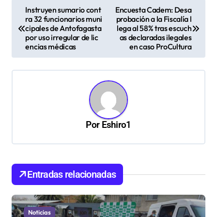
N
Instruyen sumario cont
Encuesta Cadem: Desa
ra 32 funcionarios muni
probación a la Fiscalía l
a
cipales de Antofagasta
lega al 58% tras escuch
v
por uso irregular de lic
as declaradas ilegales
encias médicas
en caso ProCultura
e
g
a
c
i
Por
Eshiro1
ó
n
d
Entradas relacionadas
e
e
n
Noticias