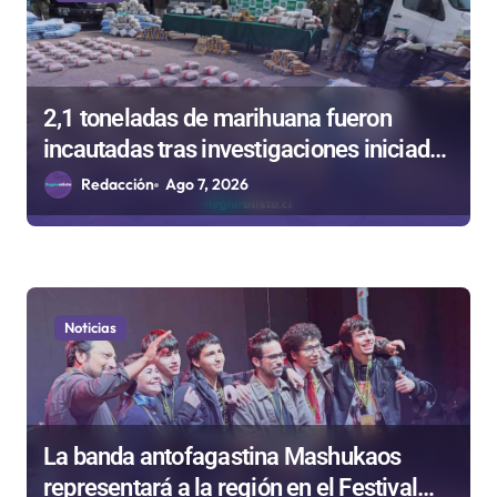
t
r
a
2,1 toneladas de marihuana fueron
d
incautadas tras investigaciones iniciadas
a
en Antofagasta
Redacción
Ago 7, 2026
s
Noticias
La banda antofagastina Mashukaos
representará a la región en el Festival