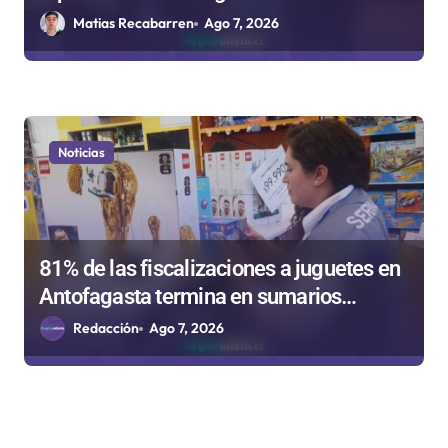
Rockódromo de Valparaíso
Matias Recabarren
Ago 7, 2026
Noticias
81% de las fiscalizaciones a juguetes en
Antofagasta termina en sumarios
sanitarios
Redacción
Ago 7, 2026