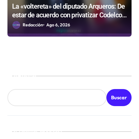
La «voltereta» del diputado Arqueros: De
estar de acuerdo con privatizar Codelco a
defender una empresa 100% estatal
Redacción
Ago 6, 2026
Buscar
Buscar
¡Ultimas Noticias!