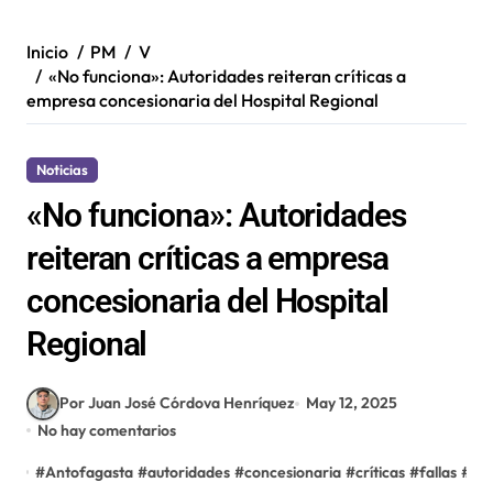
Inicio
PM
V
«No funciona»: Autoridades reiteran críticas a
empresa concesionaria del Hospital Regional
Noticias
«No funciona»: Autoridades
reiteran críticas a empresa
concesionaria del Hospital
Regional
Por Juan José Córdova Henríquez
May 12, 2025
No hay comentarios
#
Antofagasta
#
autoridades
#
concesionaria
#
críticas
#
fallas
#
Hos