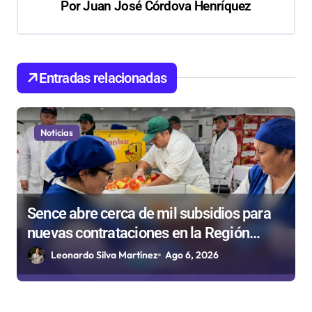
ó
Por
Juan José Córdova Henríquez
n
d
e
Entradas relacionadas
e
n
Noticias
t
r
a
d
Sence abre cerca de mil subsidios para
nuevas contrataciones en la Región
a
Antofagasta
Leonardo Silva Martínez
Ago 6, 2026
s