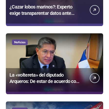
¿Cazar lobos marinos?: Experto
exige transparentar datos ante
controvertida medida que evalúa el
Gobierno
Noticias
La «voltereta» del diputado
Arqueros: De estar de acuerdo con
privatizar Codelco a defender una
empresa 100% estatal