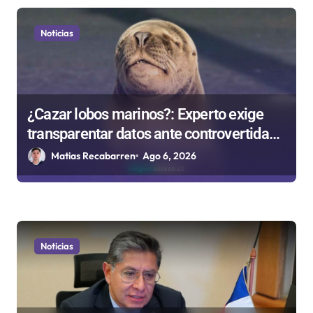
Noticias
¿Cazar lobos marinos?: Experto exige
transparentar datos ante controvertida
medida que evalúa el Gobierno
Matias Recabarren
Ago 6, 2026
Noticias